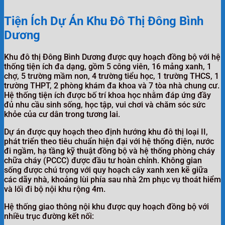
Tiện Ích Dự Án Khu Đô Thị Đông Bình
Dương
Khu đô thị Đông Bình Dương được quy hoạch đồng bộ với hệ
thống tiện ích đa dạng, gồm 5 công viên, 16 mảng xanh, 1
chợ, 5 trường mầm non, 4 trường tiểu học, 1 trường THCS, 1
trường THPT, 2 phòng khám đa khoa và 7 tòa nhà chung cư.
Hệ thống tiện ích được bố trí khoa học nhằm đáp ứng đầy
đủ nhu cầu sinh sống, học tập, vui chơi và chăm sóc sức
khỏe của cư dân trong tương lai.
Dự án được quy hoạch theo định hướng khu đô thị loại II,
phát triển theo tiêu chuẩn hiện đại với hệ thống điện, nước
đi ngầm, hạ tầng kỹ thuật đồng bộ và hệ thống phòng cháy
chữa cháy (PCCC) được đầu tư hoàn chỉnh. Không gian
sống được chú trọng với quy hoạch cây xanh xen kẽ giữa
các dãy nhà, khoảng lùi phía sau nhà 2m phục vụ thoát hiểm
và lối đi bộ nội khu rộng 4m.
Hệ thống giao thông nội khu được quy hoạch đồng bộ với
nhiều trục đường kết nối: