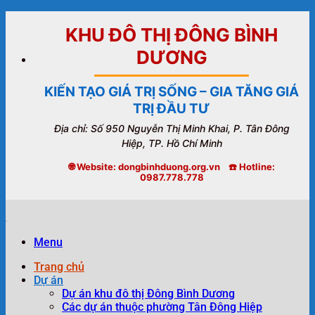
Bỏ
qua
KHU ĐÔ THỊ ĐÔNG BÌNH
nội
DƯƠNG
dung
KIẾN TẠO GIÁ TRỊ SỐNG – GIA TĂNG GIÁ
TRỊ ĐẦU TƯ
Địa chỉ: Số 950 Nguyễn Thị Minh Khai, P. Tân Đông
Hiệp, TP. Hồ Chí Minh
🌐 Website: dongbinhduong.org.vn ☎️ Hotline:
0987.778.778
Menu
Trang chủ
Dự án
Dự án khu đô thị Đông Bình Dương
Các dự án thuộc phường Tân Đông Hiệp