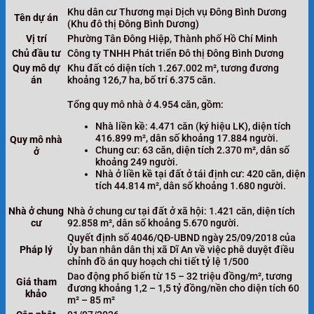
Khu dân cư Thương mại Dịch vụ Đông Bình Dương
Tên dự án
(Khu đô thị Đông Bình Dương)
Vị trí
Phường Tân Đông Hiệp, Thành phố Hồ Chí Minh
Chủ đầu tư
Công ty TNHH Phát triển Đô thị Đông Bình Dương
Quy mô dự
Khu đất có diện tích 1.267.002 m², tương đương
án
khoảng 126,7 ha, bố trí 6.375 căn.
Tổng quy mô nhà ở 4.954 căn, gồm:
Nhà liền kề: 4.471 căn (ký hiệu LK), diện tích
416.899 m², dân số khoảng 17.884 người.
Quy mô nhà
Chung cư: 63 căn, diện tích 2.370 m², dân số
ở
khoảng 249 người.
Nhà ở liền kề tại đất ở tái định cư: 420 căn, diện
tích 44.814 m², dân số khoảng 1.680 người.
Nhà ở chung
Nhà ở chung cư tại đất ở xã hội: 1.421 căn, diện tích
cư
92.858 m², dân số khoảng 5.670 người.
Quyết định số 4046/QĐ-UBND ngày 25/09/2018 của
Pháp lý
Ủy ban nhân dân thị xã Dĩ An về việc phê duyệt điều
chỉnh đồ án quy hoạch chi tiết tỷ lệ 1/500
Dao động phổ biến từ 15 – 32 triệu đồng/m², tương
Giá tham
đương khoảng 1,2 – 1,5 tỷ đồng/nền cho diện tích 60
khảo
m² – 85 m²