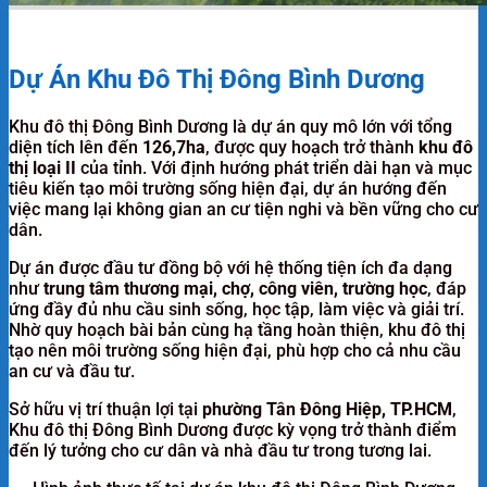
Dự Án Khu Đô Thị Đông Bình Dương
Khu đô thị Đông Bình Dương là dự án quy mô lớn với tổng
diện tích lên đến
126,7ha
, được quy hoạch trở thành
khu đô
thị loại II
của tỉnh. Với định hướng phát triển dài hạn và mục
tiêu kiến tạo môi trường sống hiện đại, dự án hướng đến
việc mang lại không gian an cư tiện nghi và bền vững cho cư
dân.
Dự án được đầu tư đồng bộ với hệ thống tiện ích đa dạng
như
trung tâm thương mại, chợ, công viên, trường học
, đáp
ứng đầy đủ nhu cầu sinh sống, học tập, làm việc và giải trí.
Nhờ quy hoạch bài bản cùng hạ tầng hoàn thiện, khu đô thị
tạo nên môi trường sống hiện đại, phù hợp cho cả nhu cầu
an cư và đầu tư.
Sở hữu vị trí thuận lợi tại
phường Tân Đông Hiệp, TP.HCM
,
Khu đô thị Đông Bình Dương được kỳ vọng trở thành điểm
đến lý tưởng cho cư dân và nhà đầu tư trong tương lai.