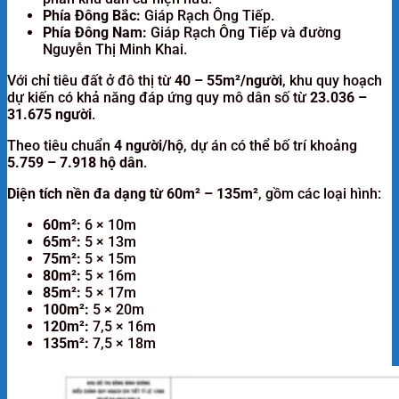
Phía Đông Bắc:
Giáp Rạch Ông Tiếp.
Phía Đông Nam:
Giáp Rạch Ông Tiếp và đường
Nguyễn Thị Minh Khai.
Với chỉ tiêu đất ở đô thị từ
40 – 55m²/người
, khu quy hoạch
dự kiến có khả năng đáp ứng quy mô dân số từ
23.036 –
31.675 người
.
Theo tiêu chuẩn
4 người/hộ
, dự án có thể bố trí khoảng
5.759 – 7.918 hộ dân
.
Diện tích nền đa dạng từ 60m² – 135m²
, gồm các loại hình:
60m²:
6 × 10m
65m²:
5 × 13m
75m²:
5 × 15m
80m²:
5 × 16m
85m²:
5 × 17m
100m²:
5 × 20m
120m²:
7,5 × 16m
135m²:
7,5 × 18m