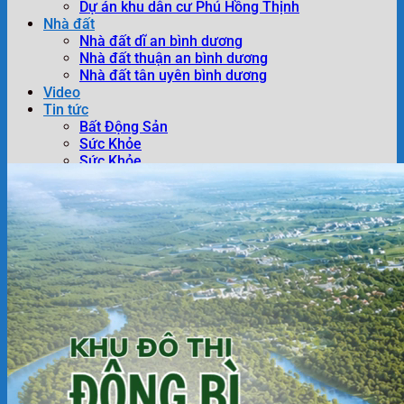
Dự án khu dân cư Phú Hồng Thịnh
Nhà đất
Nhà đất dĩ an bình dương
Nhà đất thuận an bình dương
Nhà đất tân uyên bình dương
Video
Tin tức
Bất Động Sản
Sức Khỏe
Sức Khỏe
Đào tạo bằng lái xe
Liên hệ