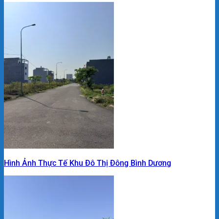
Hình Ảnh Thực Tế Khu Đô Thị Đông Bình Dương