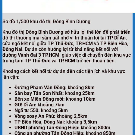
Sơ đồ 1/500 khu đô thị Đông Bình Dương
Khu đô thị Đông Bình Dương sở hữu lợi thế lớn để phát triển
đô thị thương mại sầm uất nhờ vị trí thuận lợi tại
TP Dĩ An
,
cửa ngõ kết nối giữa
TP Thủ Đức, TP.HCM
và
TP Biên Hòa,
Đồng Nai
. Dự án còn hưởng lợi từ khả năng kết nối với
đường Vành đai 3 TP.HCM
, giúp việc di chuyển đến khu vực
trung tâm
TP Thủ Đức
và
TP.HCM
trở nên thuận tiện.
Khoảng cách kết nối từ dự án đến các tiện ích và khu vực
lân cận:
Đường
Phạm Văn Đồng:
khoảng
8km
Sân bay Tân Sơn Nhất:
khoảng
25km
Bến xe Miền Đông mới:
khoảng
10km
GO! Dĩ An:
khoảng
7km
Ngã tư 550:
khoảng
5km
Vòng xoay An Phú:
khoảng
2,5km
TP Biên Hòa, Đồng Nai:
khoảng
3,5km
UBND phường Tân Đông Hiệp:
khoảng
800m
Công an phường Tân Đông Hiệp:
khoảng
850m