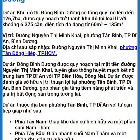
Dự án Khu đô thị Đông Bình Dương có tổng quy mô lên đến
126,7ha
, được quy hoạch trở thành
khu đô thị loại II
với
khoảng
6.375 căn
, diện tích đa dạng từ
60m² – 135m²
.
Vị trí:
Đường Nguyễn Thị Minh Khai, phường Tân Bình, TP Dĩ
An, Bình Dương.
Địa chỉ sau sáp nhập:
Đường Nguyễn Thị Minh Khai,
phường
Tân Đông Hiệp, TP.HCM.
Dự án Đông Bình Dương được quy hoạch tại mặt tiền
đường
Nguyễn Thị Minh Khai
, tuyến giao thông huyết mạch kết nối
trung tâm
TP Dĩ An
với
TP Biên Hòa, Đồng Nai
. Dự án được
đánh giá sở hữu vị trí thuận lợi tại
phường Tân Bình, TP Dĩ
An, Bình Dương
, góp phần gia tăng tiềm năng phát triển và
giá trị bất động sản trong tương lai.
Dự án thuộc địa bàn
phường Tân Bình, TP Dĩ An
với tứ cận
tiếp giáp như sau:
Phía Tây Nam:
Giáp khu dân cư hiện hữu và một phần
suối Năm Thậm.
Phía Tây Bắc:
Giáp nhánh suối Năm Thậm và một
phần khu dân cư hiện hữu.