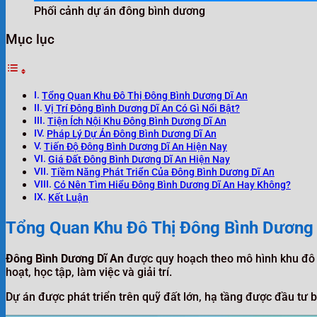
Phối cảnh dự án đông bình dương
Mục lục
Tổng Quan Khu Đô Thị Đông Bình Dương Dĩ An
Vị Trí Đông Bình Dương Dĩ An Có Gì Nổi Bật?
Tiện Ích Nội Khu Đông Bình Dương Dĩ An
Pháp Lý Dự Án Đông Bình Dương Dĩ An
Tiến Độ Đông Bình Dương Dĩ An Hiện Nay
Giá Đất Đông Bình Dương Dĩ An Hiện Nay
Tiềm Năng Phát Triển Của Đông Bình Dương Dĩ An
Có Nên Tìm Hiểu Đông Bình Dương Dĩ An Hay Không?
Kết Luận
Tổng Quan Khu Đô Thị Đông Bình Dương 
Đông Bình Dương Dĩ An
được quy hoạch theo mô hình khu đô t
hoạt, học tập, làm việc và giải trí.
Dự án được phát triển trên quỹ đất lớn, hạ tầng được đầu tư bà