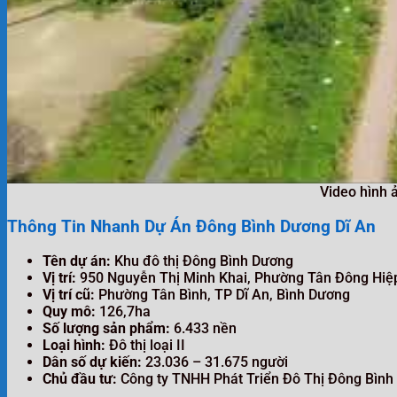
Video hình 
Thông Tin Nhanh Dự Án Đông Bình Dương Dĩ An
Tên dự án:
Khu đô thị Đông Bình Dương
Vị trí:
950 Nguyễn Thị Minh Khai, Phường Tân Đông Hiệp
Vị trí cũ:
Phường Tân Bình, TP Dĩ An, Bình Dương
Quy mô:
126,7ha
Số lượng sản phẩm:
6.433 nền
Loại hình:
Đô thị loại II
Dân số dự kiến:
23.036 – 31.675 người
Chủ đầu tư:
Công ty TNHH Phát Triển Đô Thị Đông Bình