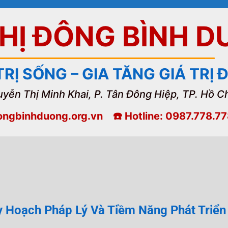
THỊ ĐÔNG BÌNH 
TRỊ SỐNG – GIA TĂNG GIÁ TRỊ
uyễn Thị Minh Khai, P. Tân Đông Hiệp, TP. Hồ C
dongbinhduong.org.vn ☎️ Hotline: 0987.778.7
 Hoạch Pháp Lý Và Tiềm Năng Phát Triển