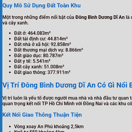
Quy Mô Sử Dụng Đất Toàn Khu
Một trong những điểm nổi bật của
Đông Bình Dương Dĩ An
là 
và cây xanh.
Đất ở: 464.083m²
Đất tái định cư: 44.814m²
Đất nhà ở xã hội: 92.858m²
Đất thương mại dịch vụ: 8.866m²
Đất giáo dục: 80.787m²
Đất y tế: 5.541m²
Đất cây xanh: 51.008m²
Đất giao thông: 377.911m²
Vị Trí Đông Bình Dương Dĩ An Có Gì Nổi 
Vị trí luôn là yếu tố được người mua nhà và nhà đầu tư quan 
quan trọng kết nối TP Hồ Chí Minh với Đồng Nai và các khu cô
Kết Nối Giao Thông Thuận Tiện
Vòng xoay An Phú khoảng 2,5km