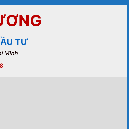
DƯƠNG
 ĐẦU TƯ
hí Minh
78