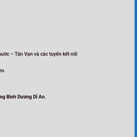
ước – Tân Vạn và các tuyến kết nối
ện.
ng Bình Dương Dĩ An
.