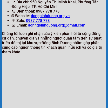
📍 Địa chỉ: 950 Nguyễn Thị Minh Khai, Phường Tân
Đông Hiệp, TP. Hồ Chí Minh
📞 Điện thoại: 0987 778 778
🌐 Website:
dongbinhduong.org.vn
💬 Zalo:
0987 778 778
📧 Email:
donngbinhduong.org@gmail.com
Chúng tôi luôn ghi nhận các ý kiến phản hồi từ cộng đồng,
cư dân, chuyên gia và những người quan tâm đến sự phát
triển đô thị tại khu vực Đông Bình Dương nhằm góp phần
cung cấp nguồn thông tin khách quan, hữu ích và có giá trị
tham khảo.