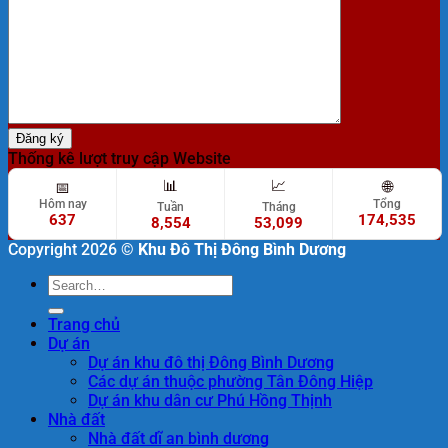
Thống kê lượt truy cập Website
📊
📈
🌐
📅
Hôm nay
Tổng
Tuần
Tháng
637
174,535
8,554
53,099
Copyright 2026 ©
Khu Đô Thị Đông Bình Dương
Trang chủ
Dự án
Dự án khu đô thị Đông Bình Dương
Các dự án thuộc phường Tân Đông Hiệp
Dự án khu dân cư Phú Hồng Thịnh
Nhà đất
Nhà đất dĩ an bình dương