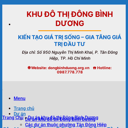
Bỏ
qua
KHU ĐÔ THỊ ĐÔNG BÌNH
nội
DƯƠNG
dung
KIẾN TẠO GIÁ TRỊ SỐNG – GIA TĂNG GIÁ
TRỊ ĐẦU TƯ
Địa chỉ: Số 950 Nguyễn Thị Minh Khai, P. Tân Đông
Hiệp, TP. Hồ Chí Minh
🌐 Website: dongbinhduong.org.vn ☎️ Hotline:
0987.778.778
Menu
Trang chủ
Dự án
Trang Chủ
»
Dự án khu đô thị Đông Bình Dương
Dự án khu đô thị Đông Bình Dương
Các dự án thuộc phường Tân Đông Hiệp