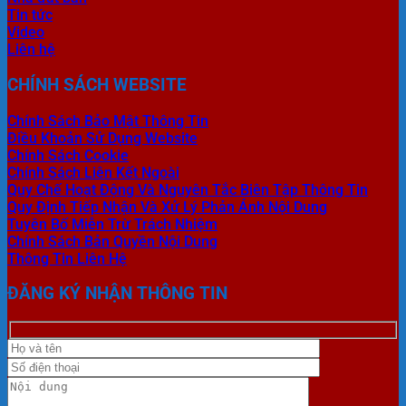
Tin tức
Video
Liên hệ
CHÍNH SÁCH WEBSITE
Chính Sách Bảo Mật Thông Tin
Điều Khoản Sử Dụng Website
Chính Sách Cookie
Chính Sách Liên Kết Ngoài
Quy Chế Hoạt Động Và Nguyên Tắc Biên Tập Thông Tin
Quy Định Tiếp Nhận Và Xử Lý Phản Ánh Nội Dung
Tuyên Bố Miễn Trừ Trách Nhiệm
Chính Sách Bản Quyền Nội Dung
Thông Tin Liên Hệ
ĐĂNG KÝ NHẬN THÔNG TIN