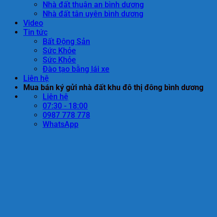
Nhà đất thuận an bình dương
Nhà đất tân uyên bình dương
Video
Tin tức
Bất Động Sản
Sức Khỏe
Sức Khỏe
Đào tạo bằng lái xe
Liên hệ
Mua bán ký gửi nhà đất khu đô thị đông bình dương
Liên hệ
07:30 - 18:00
0987 778 778
WhatsApp