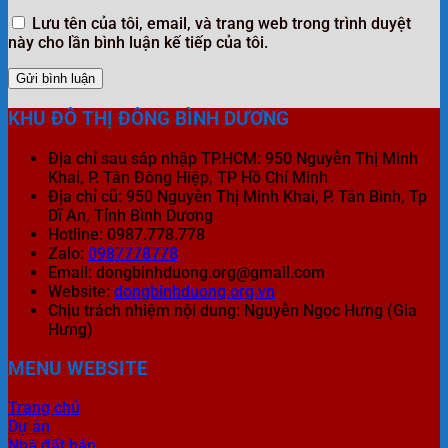
Lưu tên của tôi, email, và trang web trong trình duyệt
này cho lần bình luận kế tiếp của tôi.
KHU ĐÔ THỊ ĐÔNG BÌNH DƯƠNG
Địa chỉ sau sáp nhập TP.HCM: 950 Nguyễn Thị Minh
Khai, P. Tân Đông Hiệp, TP Hồ Chí Minh
Địa chỉ cũ: 950 Nguyễn Thị Minh Khai, P. Tân Bình, Tp
Dĩ An, Tỉnh Bình Dương
Hotline: 0987.778.778
Zalo:
0987778778
Email: dongbinhduong.org@gmail.com
Website:
dongbinhduong.org.vn
Chịu trách nhiệm nội dung: Nguyễn Ngọc Hưng (Gia
Hưng)
MENU WEBSITE
Trang chủ
Dự án
Nhà đất bán