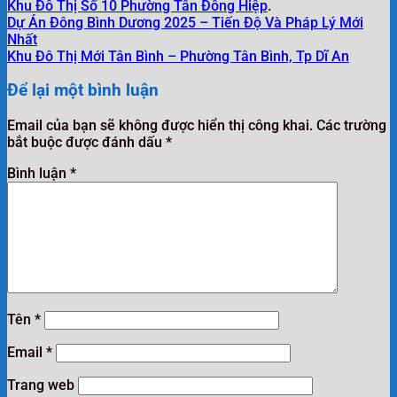
Khu Đô Thị Số 10 Phường Tân Đông Hiệp
.
Dự Án Đông Bình Dương 2025 – Tiến Độ Và Pháp Lý Mới
Nhất
Khu Đô Thị Mới Tân Bình – Phường Tân Bình, Tp Dĩ An
Để lại một bình luận
Email của bạn sẽ không được hiển thị công khai.
Các trường
bắt buộc được đánh dấu
*
Bình luận
*
Tên
*
Email
*
Trang web