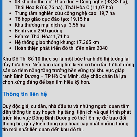
03 khu đô thị mới: Giáo dục – Công nghệ (93,33 ha),
Thái Hòa B (66,76 ha), Thái Hòa C (11,07 ha)
Trung tâm nghiên cứu công nghệ cao: 19,7 ha
Tổ hợp giáo dục đào tạo: 19,15 ha
Khu thương mại dịch vụ: 3,56 ha
Bệnh viện 250 giường
Bến xe Thái Hòa: 1,71 ha
Hệ thống giao thông khung: 17,365 km
Hoàn thiện phát triển đô thị đến năm 2040
Khu Đô Thị Số 10 thực sự là một bức tranh đô thị tương lai
đầy hứa hẹn. Nếu bạn đang tìm kiếm cơ hội đầu tư bất động
sản có tiềm năng tăng trưởng bền vững tại khu vực giáp
ranh Bình Dương – TP Hồ Chí Minh, đây chắc chắn là lựa
chọn xứng đáng để bạn tìm hiểu kỹ hơn.
Thông tin liên hệ
Quý độc giả, cư dân, nhà đầu tư và những người quan tâm
đến thông tin quy hoạch, hạ tầng, tiện ích và quá trình phát
triển khu vực Đông Bình Dương có thể liên hệ để trao đổi
thông tin, gửi ý kiến đóng góp hoặc cập nhật những thông
tin mới nhất liên quan đến khu đô thị.