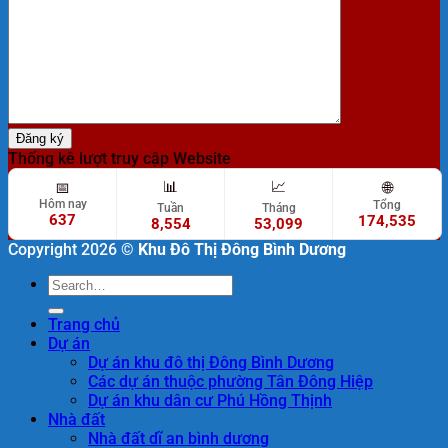
Thống kê lượt truy cập Website
📊
📈
🌐
📅
Hôm nay
Tổng
Tuần
Tháng
637
174,535
8,554
53,099
Copyright 2026 ©
Khu Đô Thị Đông Bình Dương
Trang chủ
Dự án
Dự án khu đô thị Đông Bình Dương
Các dự án thuộc phường Tân Đông Hiệp
Dự án khu dân cư Phú Hồng Thịnh
Nhà đất
Nhà đất dĩ an bình dương