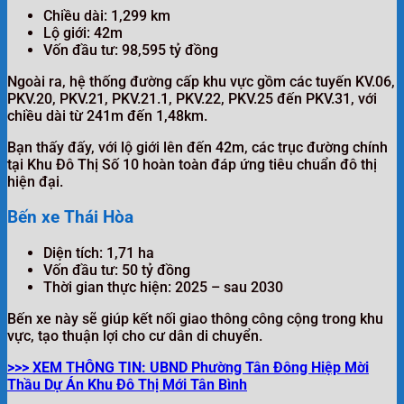
Chiều dài: 1,299 km
Lộ giới: 42m
Vốn đầu tư: 98,595 tỷ đồng
Ngoài ra, hệ thống đường cấp khu vực gồm các tuyến KV.06,
PKV.20, PKV.21, PKV.21.1, PKV.22, PKV.25 đến PKV.31, với
chiều dài từ 241m đến 1,48km.
Bạn thấy đấy, với lộ giới lên đến 42m, các trục đường chính
tại Khu Đô Thị Số 10 hoàn toàn đáp ứng tiêu chuẩn đô thị
hiện đại.
Bến xe Thái Hòa
Diện tích: 1,71 ha
Vốn đầu tư: 50 tỷ đồng
Thời gian thực hiện: 2025 – sau 2030
Bến xe này sẽ giúp kết nối giao thông công cộng trong khu
vực, tạo thuận lợi cho cư dân di chuyển.
>>> XEM THÔNG TIN: UBND Phường Tân Đông Hiệp Mời
Thầu Dự Án Khu Đô Thị Mới Tân Bình