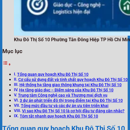
Khu Đô Thị Số 10 Phường Tân Đông Hiệp TP Hồ Chí Mi
Mục lục
Tổng quan quy hoạch Khu Đô Thị Số 10
Cơ cấu sử dụng đất và tính chất quy hoạch Khu Đô Thị Số 10
Hệ thống hạ tầng giao thông khung tại Khu Đô Thị Số 10
Hạ tầng giáo dục – Điểm sáng của Khu Đô Thị Số 10
Trung tâm Công nghệ cao và Thương mại dịch vụ
3 dự án phát triển đô thị trọng điểm tại Khu Đô Thị Số 10
Tổng mức đầu tư và các dự án ưu tiên triển khai
Vì sao Khu Đô Thị Số 10 là cơ hội đầu tư đáng cân nhắc?
Tóm tắt nhanh quy hoạch Khu Đô Thị Số 10
Tổng quan quy hoạch Khu Đô Thị Số 10