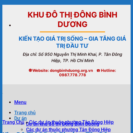
Bỏ
qua
KHU ĐÔ THỊ ĐÔNG BÌNH
nội
DƯƠNG
dung
KIẾN TẠO GIÁ TRỊ SỐNG – GIA TĂNG GIÁ
TRỊ ĐẦU TƯ
Địa chỉ: Số 950 Nguyễn Thị Minh Khai, P. Tân Đông
Hiệp, TP. Hồ Chí Minh
🌐 Website: dongbinhduong.org.vn ☎️ Hotline:
0987.778.778
Menu
Trang chủ
Dự án
Trang Chủ
»
Các dự án thuộc phường Tân Đông Hiệp
Dự án khu đô thị Đông Bình Dương
Các dự án thuộc phường Tân Đông Hiệp