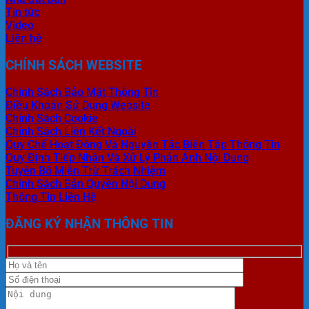
Tin tức
Video
Liên hệ
CHÍNH SÁCH WEBSITE
Chính Sách Bảo Mật Thông Tin
Điều Khoản Sử Dụng Website
Chính Sách Cookie
Chính Sách Liên Kết Ngoài
Quy Chế Hoạt Động Và Nguyên Tắc Biên Tập Thông Tin
Quy Định Tiếp Nhận Và Xử Lý Phản Ánh Nội Dung
Tuyên Bố Miễn Trừ Trách Nhiệm
Chính Sách Bản Quyền Nội Dung
Thông Tin Liên Hệ
ĐĂNG KÝ NHẬN THÔNG TIN