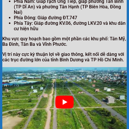
Phía Nam: Giáp rạch Ông Tiếp, giáp phường Tân Bình
(TP Dĩ An) và phường Tân Hạnh (TP Biên Hòa, Đồng
Nai)
Phía Đông: Giáp đường ĐT.747
Phía Tây: Giáp đường KV.06, đường LKV.20 và khu dân
cư hiện hữu
Khu vực quy hoạch bao gồm một phần các khu phố: Tân Mỹ,
Ba Đình, Tân Ba và Vĩnh Phước.
Vị trí này cực kỳ thuận lợi về giao thông, kết nối dễ dàng với
các trục đường lớn của tỉnh Bình Dương và TP Hồ Chí Minh.