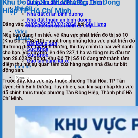
Khu Đô Thị Số 10 Phường Tân Đông
Dự án khu dân cư Phú Hồng Thịnh
Nhà đất
Hiệp TP Hồ Chí Minh
Nhà đất dĩ an bình dương
Nhà đất thuận an bình dương
Đăng vào
30/05/2025
03/07/2026
bởi
Gia Hưng
Nhà đất tân uyên bình dương
Video
Nếu bạn đang tìm hiểu về
Khu vực phát triển đô thị số 10
Tin tức
(Khu Đô Thị Số 10) – một trong những khu vực phát triển đô
Bất Động Sản
thị trọng điểm tại Bình Dương, thì đây chính là bài viết dành
Sức Khỏe
cho bạn. Với quy mô lên đến 237,1 ha và tổng mức đầu tư
Sức Khỏe
hơn 28.623 tỷ đồng, Khu Đô Thị Số 10 đang trở thành tâm
Đào tạo bằng lái xe
điểm thu hút sự quan tâm của hàng ngàn nhà đầu tư bất
Liên hệ
động sản.
Trước đây, khu vực này thuộc phường Thái Hòa, TP Tân
Uyên, tỉnh Bình Dương. Tuy nhiên, sau khi sáp nhập khu vực
đã chính thức thuộc phường Tân Đông Hiệp, Thành phố Hồ
Chí Minh.