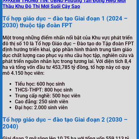
>>>XEM THÔNG TIN: UBND Phường Tân Đông Hiệp Mời
Thầu Khu Đô Thị Mới Suối Cây Sao
Tổ hợp giáo dục – đào tạo Giai đoạn 1 (2024 –
2030) thuộc tập đoàn FPT
Một trong những điểm nhấn nổi bật của Khu vực phát triển
đô thị số 10 là Tổ hợp Giáo dục – Đào tạo do Tập đoàn FPT
định hướng triển khai, góp phần hình thành trung tâm giáo
dục chất lượng cao phục vụ nhu cầu học tập, nghiên cứu và
phát triển nguồn nhân lực trong tương lai. Với diện tích 8,4
ha và tổng vốn đầu tư 453,785 tỷ đồng, tổ hợp này có quy
mô 4.150 học viên:
Tiểu học: 600 học sinh
THCS-THPT: 800 học sinh
Trung cấp nghề: 500 học viên
Cao đẳng: 250 sinh viên
Đại học: 2.000 sinh viên
Tổ hợp giáo dục – đào tạo Giai đoạn 2 (2030 –
2040)
Giai đoạn 2 mở rộng lên 10,75 ha với tổng vốn 559,113 tỷ