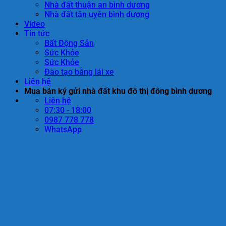
Nhà đất thuận an bình dương
Nhà đất tân uyên bình dương
Video
Tin tức
Bất Động Sản
Sức Khỏe
Sức Khỏe
Đào tạo bằng lái xe
Liên hệ
Mua bán ký gửi nhà đất khu đô thị đông bình dương
Liên hệ
07:30 - 18:00
0987 778 778
WhatsApp