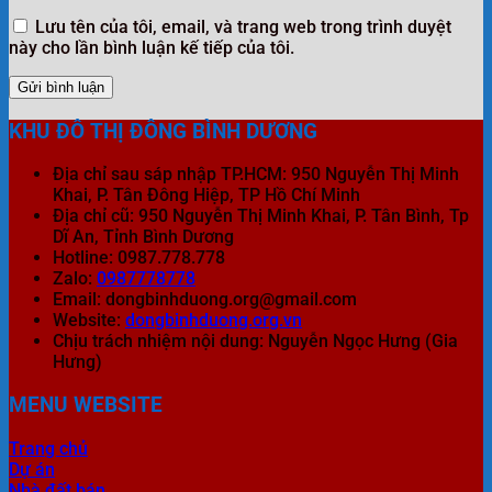
Lưu tên của tôi, email, và trang web trong trình duyệt
này cho lần bình luận kế tiếp của tôi.
KHU ĐÔ THỊ ĐÔNG BÌNH DƯƠNG
Địa chỉ sau sáp nhập TP.HCM: 950 Nguyễn Thị Minh
Khai, P. Tân Đông Hiệp, TP Hồ Chí Minh
Địa chỉ cũ: 950 Nguyễn Thị Minh Khai, P. Tân Bình, Tp
Dĩ An, Tỉnh Bình Dương
Hotline: 0987.778.778
Zalo:
0987778778
Email: dongbinhduong.org@gmail.com
Website:
dongbinhduong.org.vn
Chịu trách nhiệm nội dung: Nguyễn Ngọc Hưng (Gia
Hưng)
MENU WEBSITE
Trang chủ
Dự án
Nhà đất bán