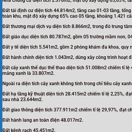
Nhà chung cư diện tích 2.370m2, mật độ xây dựng 65,65%, tần
Đất tái định cư diện tích 44.814m2, tầng cao 01-03 tầng, tổn
toàn khu, mật độ xây dựng 65% cao 05 tầng, khoảng 1.421 că
Đất thương mại dịch vụ diện tích 8.866m2, trong đó trung t
Đất giáo dục diện tích 80.787m2, gồm 05 trường mầm non, 04
Đất y tế diện tích 5.541m2, gồm 2 phòng khám đa khoa, quy 
Đất hành chính diện tích 1.043m2, dùng xây công trình hoạt đ
Đất cây xanh thể dục thể thao diện tích 51.008m2 chiếm tỉ lệ 
mảng xanh là 33.807m2.
Ngoài ra diện tích cây xanh không tính trong chỉ tiêu cây xan
Đất hạ tầng kỹ thuật diện tích 28.415m2 chiếm tỉ lệ 2,25%, đ
sau nhà 23.644m2.
Đất giao thông diện tích 377.911m2 chiếm tỉ lệ 29,97%, đạt c
Đất hành lang an toàn điện 48.017m2.
Đất kênh rạch 45.451m2.