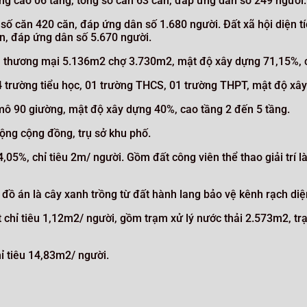
g cao 06 tầng, tổng số căn 63 căn, đáp ứng dân số 249 người.
g số căn 420 căn, đáp ứng dân số 1.680 người. Đất xã hội diện 
n, đáp ứng dân số 5.670 người.
âm thương mại 5.136m2 chợ 3.730m2, mật độ xây dựng 71,15%, 
 trường tiểu học, 01 trường THCS, 01 trường THPT, mật độ xâ
mô 90 giường, mật độ xây dựng 40%, cao tầng 2 đến 5 tầng.
ộng cộng đồng, trụ sở khu phố.
4,05%, chỉ tiêu 2m/ người. Gồm đất công viên thể thao giải trí 
h đồ án là cây xanh trồng từ đất hành lang bảo vệ kênh rạch di
ạt chỉ tiêu 1,12m2/ người, gồm trạm xử lý nước thải 2.573m2, t
hỉ tiêu 14,83m2/ người.