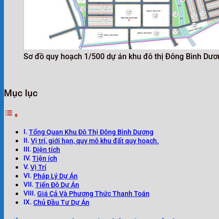
Sơ đồ quy hoạch 1/500 dự án khu đô thị Đông Bình Dươ
Mục lục
Tổng Quan Khu Đô Thị Đông Bình Dương
Vị trí, giới hạn, quy mô khu đất quy hoạch.
Diện tích
Tiện ích
Vị Trí
Pháp Lý Dự Án
Tiến Độ Dự Án
Giá Cả Và Phương Thức Thanh Toán
Chủ Đầu Tư Dự Án