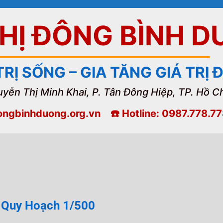
THỊ ĐÔNG BÌNH 
TRỊ SỐNG – GIA TĂNG GIÁ TRỊ
uyễn Thị Minh Khai, P. Tân Đông Hiệp, TP. Hồ C
dongbinhduong.org.vn ☎️ Hotline: 0987.778.7
 Quy Hoạch 1/500