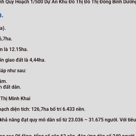
ỉnh Quy Hoạch 1/500 Dự Án Khu Đô Thị Đô Thị Đông Bình Dươn
h.
a).
6,7ha.
n là 12.15ha.
n giao đất là 4,44ha.
iáp như sau:
ậm.
 đất dân.
Thị Minh Khai
h diện tích: 126,7ha bố trí 6.433 nền.
ó khả năng đạt quy mô dân số từ 23.036 – 31.675 người. Với tiê