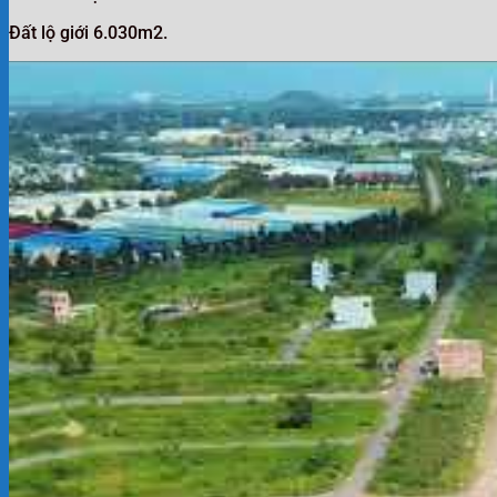
Đất lộ giới 6.030m2.