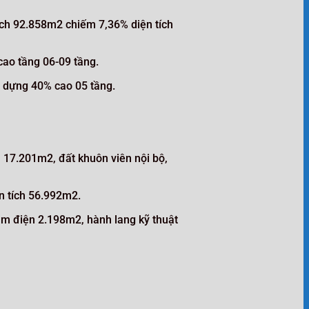
tích 92.858m2 chiếm 7,36% diện tích
cao tầng 06-09 tầng.
y dựng 40% cao 05 tầng.
là 17.201m2, đất khuôn viên nội bộ,
ện tích 56.992m2.
rạm điện 2.198m2, hành lang kỹ thuật