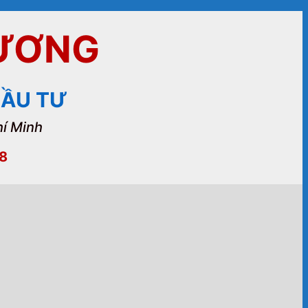
DƯƠNG
 ĐẦU TƯ
hí Minh
78