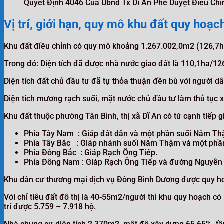
Quyết Định 4046 Của Ubnd Tx Dĩ An Phê Duyệt Điều Ch
Vị trí, giới hạn, quy mô khu đất quy hoạc
Khu đất điều chỉnh có quy mô khoảng 1.267.002,0m2 (126,7h
Trong đó: Diện tích đã được nhà nước giao đất là 110,1ha/12
Diện tích đất chủ đầu tư đã tự thỏa thuận đền bù với người dâ
Diện tích mương rạch suối, mặt nước chủ đầu tư làm thủ tục xi
Khu đất thuộc phường Tân Bình, thị xã Dĩ An có tứ cạnh tiếp g
Phía Tây Nam : Giáp đất dân và một phần suối Năm Th
Phía Tây Bắc : Giáp nhánh suối Năm Thậm và một phần
Phía Đông Bắc : Giáp Rạch Ông Tiếp.
Phía Đông Nam : Giáp Rạch Ông Tiếp và đường Nguyễn 
Khu dân cư thương mại dịch vụ Đông Bình Dương được quy hoạc
Với chỉ tiêu đất đô thị là 40-55m2/người thì khu quy hoạch c
trí được 5.759 – 7.918 hộ.